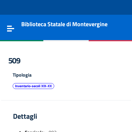
Vai al contenuto
Go to the navigation menu
Go to the footer
Biblioteca Statale di Montevergine
Toggle navigation
509
Tipologia
Inventario-secoli XIX-XX
Dettagli
e