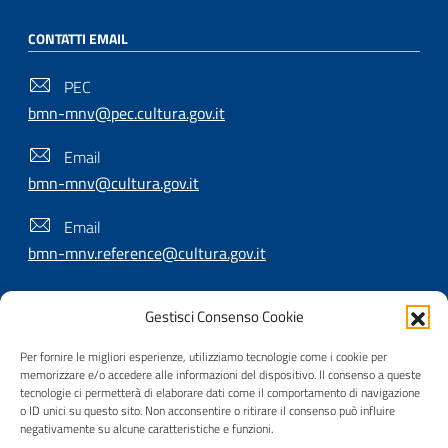
CONTATTI EMAIL
PEC
bmn-mnv@pec.cultura.gov.it
Email
bmn-mnv@cultura.gov.it
Email
bmn-mnv.reference@cultura.gov.it
Gestisci Consenso Cookie
SEGUICI SU
Per fornire le migliori esperienze, utilizziamo tecnologie come i cookie per
memorizzare e/o accedere alle informazioni del dispositivo. Il consenso a queste
tecnologie ci permetterà di elaborare dati come il comportamento di navigazione
o ID unici su questo sito. Non acconsentire o ritirare il consenso può influire
Useful Links Section
Privacy
|
Cookie policy
|
Contatti
|
Dichiarazione di
negativamente su alcune caratteristiche e funzioni.