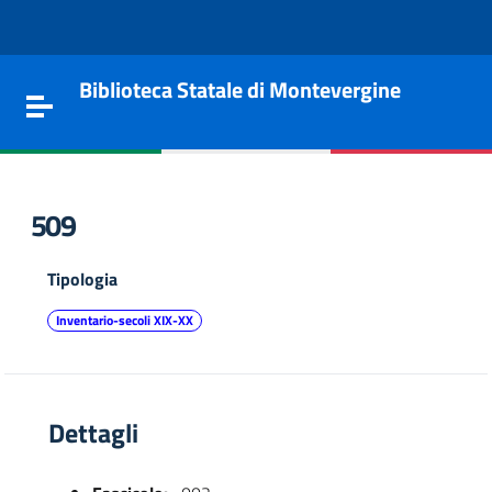
Vai al contenuto
Go to the navigation menu
Go to the footer
Biblioteca Statale di Montevergine
Toggle navigation
509
Tipologia
Inventario-secoli XIX-XX
Dettagli
e