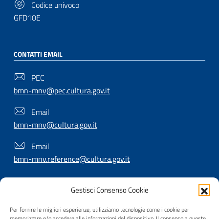
Codice univoco
GFD10E
CONTATTI EMAIL
PEC
bmn-mnv@pec.cultura.gov.it
Email
bmn-mnv@cultura.gov.it
Email
bmn-mnv.reference@cultura.gov.it
Gestisci Consenso Cookie
SEGUICI SU
Per fornire le migliori esperienze, utilizziamo tecnologie come i cookie per
memorizzare e/o accedere alle informazioni del dispositivo. Il consenso a queste