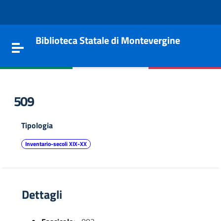
Vai al contenuto
Go to the navigation menu
Go to the footer
Biblioteca Statale di Montevergine
Toggle navigation
509
Tipologia
Inventario-secoli XIX-XX
Dettagli
e