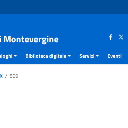
di Montevergine
aloghi
Biblioteca digitale
Servizi
Eventi
XX
509