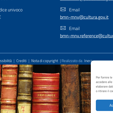
ice univoco
Email
E
bmn-mnv@cultura.gov.it
Email
bmn-mnv.reference@cultura
sibilità
|
Crediti
|
Nota di copyright
| Realizzato da
Inera
Per fornire l
accedere alle
elaborare dat
o ritirare il 
Ac