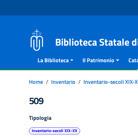
Vai al contenuto
Go to the navigation menu
Go to the footer
Biblioteca Statale 
La Biblioteca
Il Patrimonio
Cat
Home
Inventario
Inventario-secoli XIX-
509
Tipologia
Inventario-secoli XIX-XX