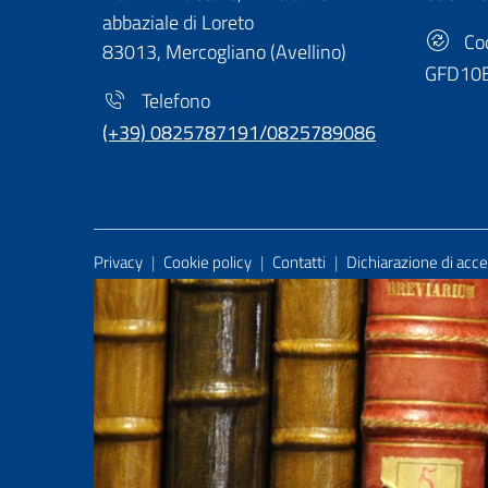
abbaziale di Loreto
Cod
83013, Mercogliano (Avellino)
GFD10
Telefono
(+39) 0825787191/0825789086
Useful Links Section
Privacy
|
Cookie policy
|
Contatti
|
Dichiarazione di acces