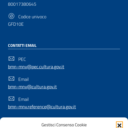
80017380645
Codice univoco
GFD10E
CONTATTI EMAIL
PEC
bmn-mnv@pec.cultura.gov.it
Email
bmn-mnv@cultura.gov.it
Email
bmn-mnv.reference@cultura.gov.it
Gestisci Consenso Cookie
SEGUICI SU