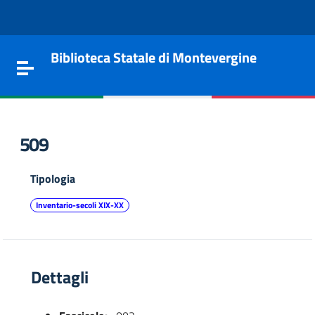
Vai al contenuto
Go to the navigation menu
Go to the footer
Biblioteca Statale di Montevergine
Toggle navigation
509
Tipologia
Inventario-secoli XIX-XX
Dettagli
e