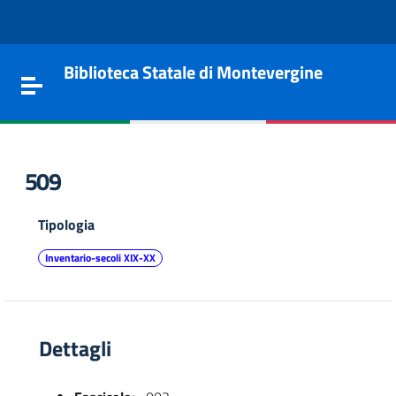
Vai al contenuto
Go to the navigation menu
Go to the footer
Biblioteca Statale di Montevergine
Toggle navigation
509
Tipologia
Inventario-secoli XIX-XX
Dettagli
e