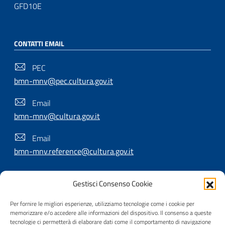
GFD10E
CONTATTI EMAIL
PEC
bmn-mnv@pec.cultura.gov.it
Email
bmn-mnv@cultura.gov.it
Email
bmn-mnv.reference@cultura.gov.it
Gestisci Consenso Cookie
SEGUICI SU
Per fornire le migliori esperienze, utilizziamo tecnologie come i cookie per
memorizzare e/o accedere alle informazioni del dispositivo. Il consenso a queste
tecnologie ci permetterà di elaborare dati come il comportamento di navigazione