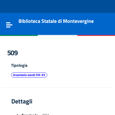
Vai al contenuto
Go to the navigation menu
Go to the footer
Biblioteca Statale di Montevergine
Toggle navigation
509
Tipologia
Inventario-secoli XIX-XX
Dettagli
e