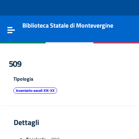
Vai al contenuto
Go to the navigation menu
Go to the footer
Biblioteca Statale di Montevergine
Toggle navigation
509
Tipologia
Inventario-secoli XIX-XX
Dettagli
e