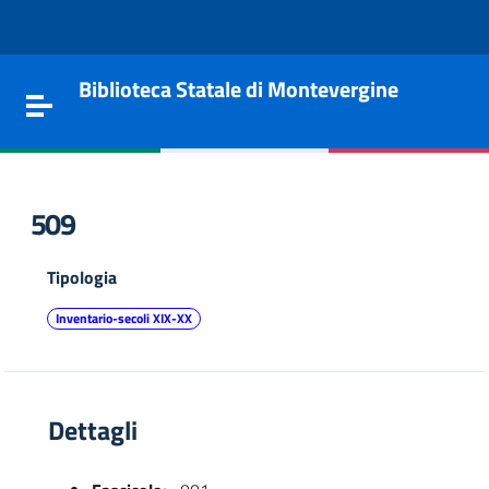
Vai al contenuto
Go to the navigation menu
Go to the footer
Biblioteca Statale di Montevergine
Toggle navigation
509
Tipologia
Inventario-secoli XIX-XX
Dettagli
e