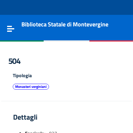
Vai al contenuto
Go to the navigation menu
Go to the footer
Biblioteca Statale di Montevergine
Toggle navigation
504
Tipologia
Monasteri verginiani
Dettagli
e