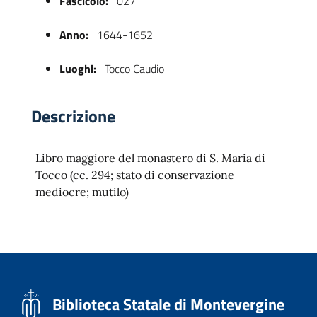
Fascicolo:
027
Anno:
1644-1652
Luoghi:
Tocco Caudio
Descrizione
Libro maggiore del monastero di S. Maria di
 trasparente
Tocco (cc. 294; stato di conservazione
mediocre; mutilo)
Biblioteca Statale di Montevergine