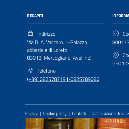
RECAPITI
INFORMA
Indirizzo
Cod
Via D. A. Vaccaro, 1-Palazzo
80017
abbaziale di Loreto
Cod
83013, Mercogliano (Avellino)
GFD10
Telefono
(+39) 0825787191/0825789086
Useful Links Section
Privacy
|
Cookie policy
|
Contatti
|
Dichiarazione di acces