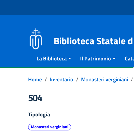
Vai al contenuto
Go to the navigation menu
Go to the footer
Biblioteca Statale 
La Biblioteca
Il Patrimonio
Cat
Home
Inventario
Monasteri verginiani
504
Tipologia
Monasteri verginiani