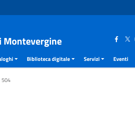
di Montevergine
aloghi
Biblioteca digitale
Servizi
Eventi
504