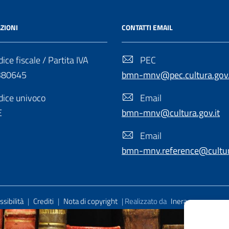
ZIONI
CONTATTI EMAIL
ice fiscale / Partita IVA
PEC
380645
bmn-mnv@pec.cultura.gov.
ice univoco
Email
E
bmn-mnv@cultura.gov.it
Email
bmn-mnv.reference@cultura
sibilità
|
Crediti
|
Nota di copyright
| Realizzato da
Inera