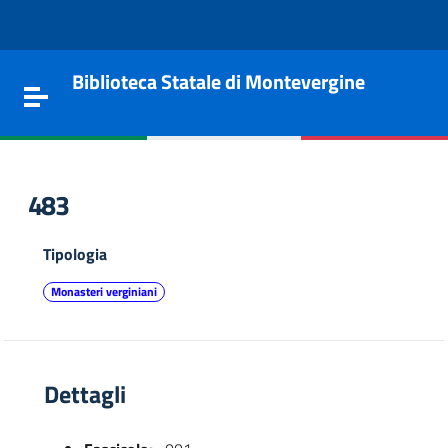
Vai al contenuto
Go to the navigation menu
Go to the footer
Biblioteca Statale di Montevergine
Toggle navigation
483
Tipologia
Monasteri verginiani
Dettagli
e