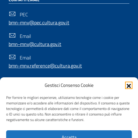
PEC
bmn-mnv@pec.cultura.gov.it
Email
bmn-mnv@cultura.gov.it
Email
bmn-mnv.reference@cultura.gov.it
Gestisci Consenso Cookie
SEGUICI SU
Per fornire le migliori esperienze, utilizziamo tecnologie come i cookie per
memorizzare e/o accedere alle informazioni del dispositivo. Il consenso a queste
tecnologie ci permetterà di elaborare dati come il comportamento di navigazione
o ID unici su questo sito. Non acconsentire o ritirare il consenso può influire
Useful Links Section
Privacy
|
Cookie policy
|
Contatti
|
Dichiarazione di
negativamente su alcune caratteristiche e funzioni.
accessibilità
|
Crediti
|
Nota di copyright
| Realizzato da
Accetta