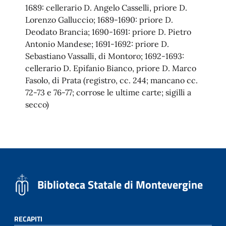
1689: cellerario D. Angelo Casselli, priore D.
Lorenzo Galluccio; 1689-1690: priore D.
Deodato Brancia; 1690-1691: priore D. Pietro
Antonio Mandese; 1691-1692: priore D.
Sebastiano Vassalli, di Montoro; 1692-1693:
cellerario D. Epifanio Bianco, priore D. Marco
Fasolo, di Prata (registro, cc. 244; mancano cc.
72-73 e 76-77; corrose le ultime carte; sigilli a
secco)
Biblioteca Statale di Montevergine
RECAPITI