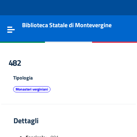
Vai al contenuto
Go to the navigation menu
Go to the footer
Biblioteca Statale di Montevergine
Toggle navigation
482
Tipologia
Monasteri verginiani
Dettagli
e