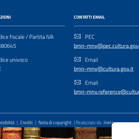
ZIONI
CONTATTI EMAIL
ice fiscale / Partita IVA
PEC
380645
bmn-mnv@pec.cultura.gov.
ice univoco
Email
E
bmn-mnv@cultura.gov.it
Email
bmn-mnv.reference@cultura
sibilità
|
Crediti
|
Nota di copyright
| Realizzato da
Inera