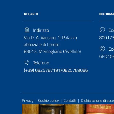
RECAPITI
INFORMA
Indirizzo
Cod
Via D. A. Vaccaro, 1-Palazzo
80017
abbaziale di Loreto
Cod
83013, Mercogliano (Avellino)
GFD10
Telefono
(+39) 0825787191/0825789086
Useful Links Section
Privacy
|
Cookie policy
|
Contatti
|
Dichiarazione di acces