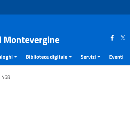
di Montevergine
aloghi
Biblioteca digitale
Servizi
Eventi
468