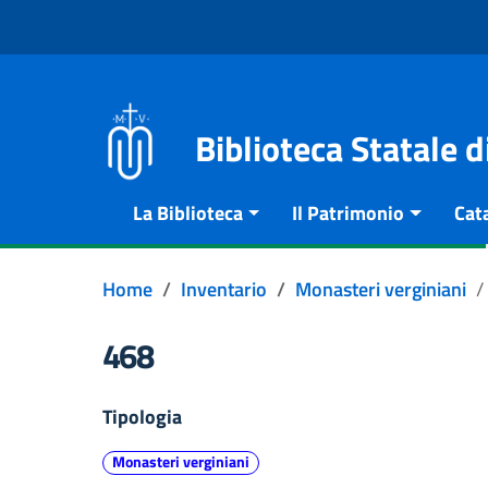
Vai al contenuto
Go to the navigation menu
Go to the footer
Biblioteca Statale 
La Biblioteca
Il Patrimonio
Cat
Home
Inventario
Monasteri verginiani
468
Tipologia
Monasteri verginiani