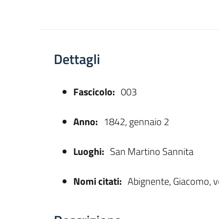
Dettagli
Fascicolo:
003
asparente
Anno:
1842, gennaio 2
Luoghi:
San Martino Sannita
Nomi citati:
Abignente, Giacomo, v