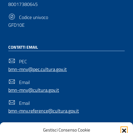
80017380645
Codice univoco
GFD10E
CONTATTI EMAIL
PEC
bmn-mnv@pec.cultura.gov.it
Email
bmn-mnv@cultura.gov.it
Email
bmn-mnv.reference@cultura.gov.it
Gestisci Consenso Cookie
SEGUICI SU