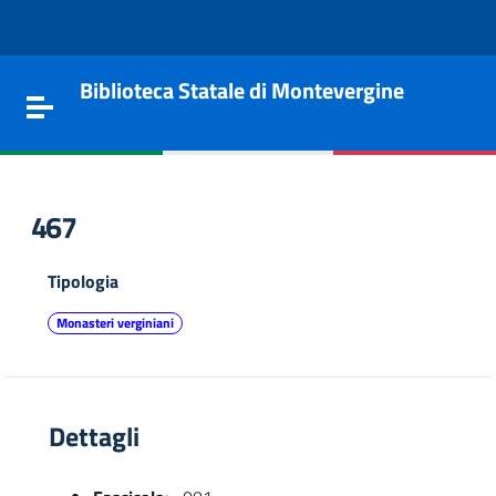
Vai al contenuto
Go to the navigation menu
Go to the footer
Biblioteca Statale di Montevergine
Toggle navigation
467
Tipologia
Monasteri verginiani
Dettagli
e