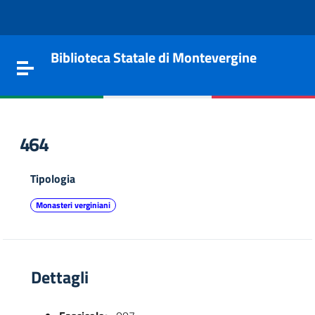
Vai al contenuto
Go to the navigation menu
Go to the footer
Biblioteca Statale di Montevergine
Toggle navigation
464
Tipologia
Monasteri verginiani
Dettagli
e