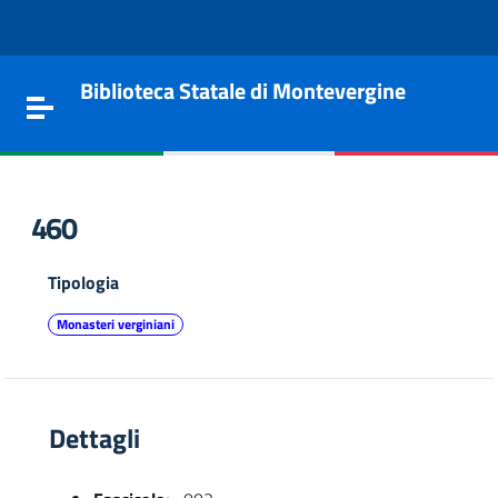
Vai al contenuto
Go to the navigation menu
Go to the footer
Biblioteca Statale di Montevergine
Toggle navigation
460
Tipologia
Monasteri verginiani
Dettagli
e