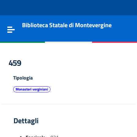
Vai al contenuto
Go to the navigation menu
Go to the footer
Biblioteca Statale di Montevergine
Toggle navigation
459
Tipologia
Monasteri verginiani
Dettagli
e