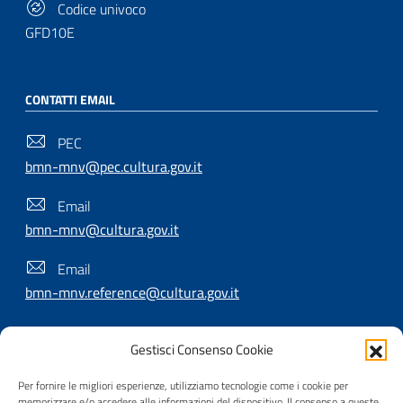
Codice univoco
GFD10E
CONTATTI EMAIL
PEC
bmn-mnv@pec.cultura.gov.it
Email
bmn-mnv@cultura.gov.it
Email
bmn-mnv.reference@cultura.gov.it
Gestisci Consenso Cookie
SEGUICI SU
Per fornire le migliori esperienze, utilizziamo tecnologie come i cookie per
memorizzare e/o accedere alle informazioni del dispositivo. Il consenso a queste