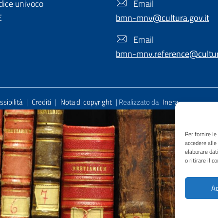
ice univoco
Email
E
bmn-mnv@cultura.gov.it
Email
bmn-mnv.reference@cultura
sibilità
|
Crediti
|
Nota di copyright
| Realizzato da
Inera
Per fornire l
accedere alle
elaborare dat
o ritirare il 
Ac