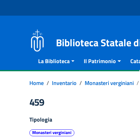
Vai al contenuto
Go to the navigation menu
Go to the footer
Biblioteca Statale 
La Biblioteca
Il Patrimonio
Cat
Home
Inventario
Monasteri verginiani
459
Tipologia
Monasteri verginiani