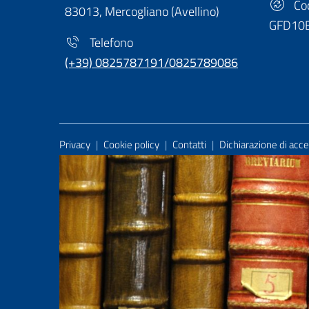
Cod
83013, Mercogliano (Avellino)
GFD10
Telefono
(+39) 0825787191/0825789086
Useful Links Section
Privacy
|
Cookie policy
|
Contatti
|
Dichiarazione di acces