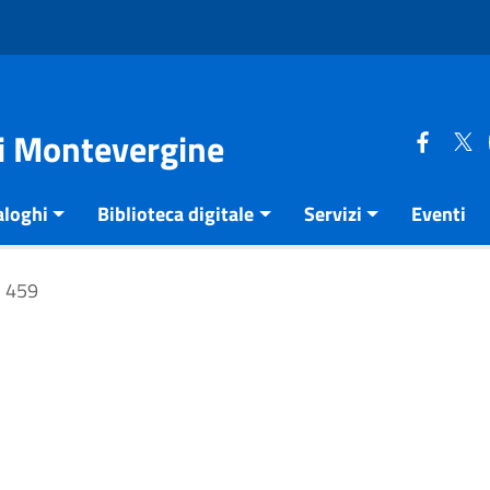
di Montevergine
aloghi
Biblioteca digitale
Servizi
Eventi
459