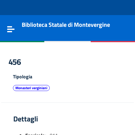
Vai al contenuto
Go to the navigation menu
Go to the footer
Biblioteca Statale di Montevergine
Toggle navigation
456
Tipologia
Monasteri verginiani
Dettagli
e