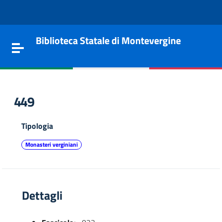
Vai al contenuto
Go to the navigation menu
Go to the footer
Biblioteca Statale di Montevergine
Toggle navigation
449
Tipologia
Monasteri verginiani
Dettagli
e