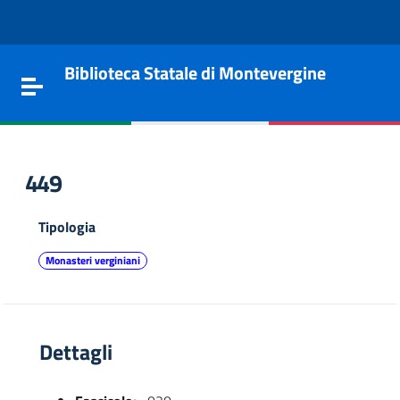
Vai al contenuto
Go to the navigation menu
Go to the footer
Biblioteca Statale di Montevergine
Toggle navigation
449
Tipologia
Monasteri verginiani
Dettagli
e