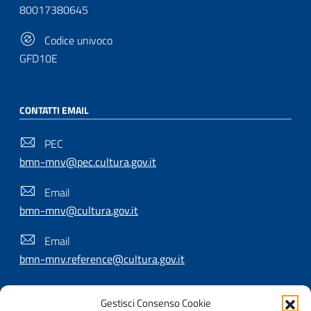
80017380645
Codice univoco
GFD10E
CONTATTI EMAIL
PEC
bmn-mnv@pec.cultura.gov.it
Email
bmn-mnv@cultura.gov.it
Email
bmn-mnv.reference@cultura.gov.it
Gestisci Consenso Cookie
SEGUICI SU