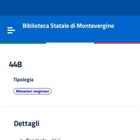
Vai al contenuto
Go to the navigation menu
Go to the footer
Biblioteca Statale di Montevergine
Toggle navigation
448
Tipologia
Monasteri verginiani
Dettagli
e