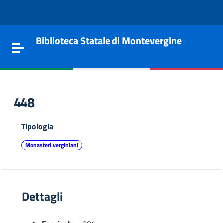
Vai al contenuto
Go to the navigation menu
Go to the footer
Biblioteca Statale di Montevergine
Toggle navigation
448
Tipologia
Monasteri verginiani
Dettagli
e