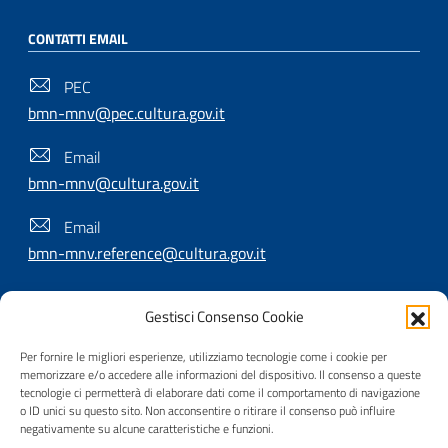
CONTATTI EMAIL
PEC
bmn-mnv@pec.cultura.gov.it
Email
bmn-mnv@cultura.gov.it
Email
bmn-mnv.reference@cultura.gov.it
Gestisci Consenso Cookie
SEGUICI SU
Per fornire le migliori esperienze, utilizziamo tecnologie come i cookie per
memorizzare e/o accedere alle informazioni del dispositivo. Il consenso a queste
tecnologie ci permetterà di elaborare dati come il comportamento di navigazione
o ID unici su questo sito. Non acconsentire o ritirare il consenso può influire
Useful Links Section
Privacy
|
Cookie policy
|
Contatti
|
Dichiarazione di
negativamente su alcune caratteristiche e funzioni.