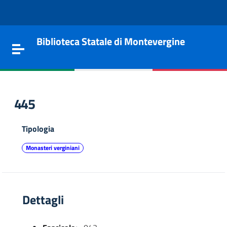
Vai al contenuto
Go to the navigation menu
Go to the footer
Biblioteca Statale di Montevergine
Toggle navigation
445
Tipologia
Monasteri verginiani
Dettagli
e