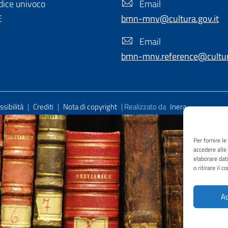
ice univoco
Email
E
bmn-mnv@cultura.gov.it
Email
bmn-mnv.reference@cultura
sibilità
|
Crediti
|
Nota di copyright
| Realizzato da
Inera
Per fornire l
accedere alle
elaborare dat
o ritirare il 
Ac