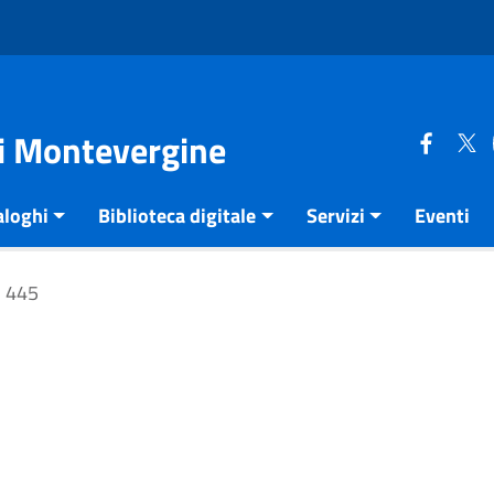
di Montevergine
aloghi
Biblioteca digitale
Servizi
Eventi
445