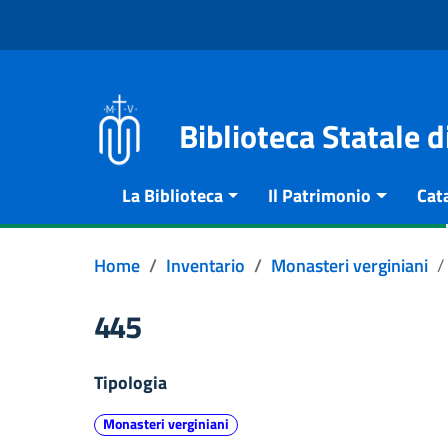
Vai al contenuto
Go to the navigation menu
Go to the footer
Biblioteca Statale 
La Biblioteca
Il Patrimonio
Cat
Home
Inventario
Monasteri verginiani
445
Tipologia
Monasteri verginiani