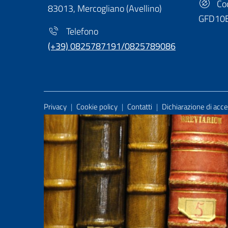
Cod
83013, Mercogliano (Avellino)
GFD10
Telefono
(+39) 0825787191/0825789086
Useful Links Section
Privacy
|
Cookie policy
|
Contatti
|
Dichiarazione di acces