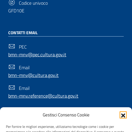
Codice univoco
GFD10E
CONTATTI EMAIL
PEC
bmn-mnv@pec.cultura.gov.it
Email
bmn-mnv@cultura.gov.it
Email
bmn-mnv.reference@cultura.gov.it
Gestisci Consenso Cookie
SEGUICI SU
Per fornire le migliori esperienze, utilizziamo tecnologie come i cookie per
memorizzare e/o accedere alle informazioni del dispositivo. Il consenso a queste