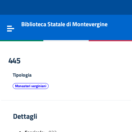
Vai al contenuto
Go to the navigation menu
Go to the footer
Biblioteca Statale di Montevergine
Toggle navigation
445
Tipologia
Monasteri verginiani
Dettagli
e