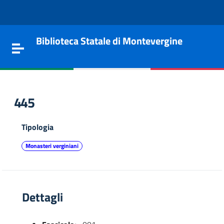
Vai al contenuto
Go to the navigation menu
Go to the footer
Biblioteca Statale di Montevergine
Toggle navigation
445
Tipologia
Monasteri verginiani
Dettagli
e