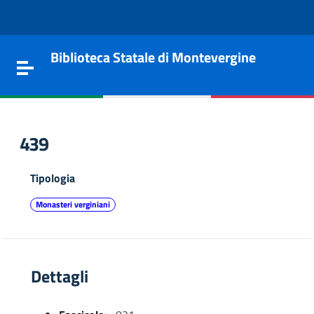
Vai al contenuto
Go to the navigation menu
Go to the footer
Biblioteca Statale di Montevergine
Toggle navigation
439
Tipologia
Monasteri verginiani
Dettagli
e