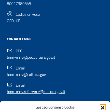
80017380645
Codice univoco
GFD10E
CONTATTI EMAIL
PEC
bmn-mnv@pec.cultura.gov.it
Email
bmn-mnv@cultura.gov.it
Email
bmn-mnv.reference@cultura.gov.it
Gestisci Consenso Cookie
SEGUICI SU