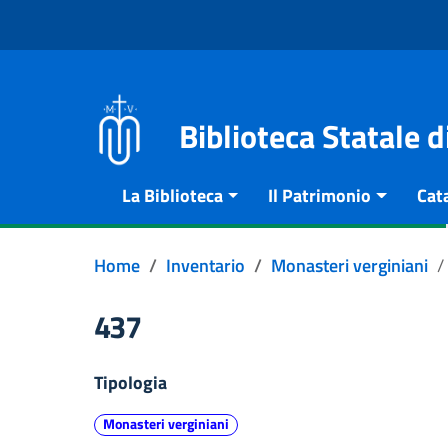
Vai al contenuto
Go to the navigation menu
Go to the footer
Biblioteca Statale 
La Biblioteca
Il Patrimonio
Cat
Home
Inventario
Monasteri verginiani
437
Tipologia
Monasteri verginiani