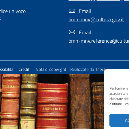
ice univoco
Email
E
bmn-mnv@cultura.gov.it
Email
bmn-mnv.reference@cultura
sibilità
|
Crediti
|
Nota di copyright
| Realizzato da
Inera
Per fornire l
accedere alle
elaborare dat
o ritirare il 
Ac