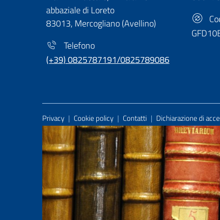
abbaziale di Loreto
Cod
83013, Mercogliano (Avellino)
GFD10
Telefono
(+39) 0825787191/0825789086
Useful Links Section
Privacy
|
Cookie policy
|
Contatti
|
Dichiarazione di acces