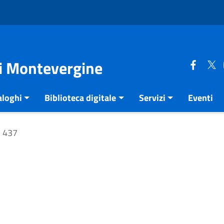
di Montevergine
aloghi
Biblioteca digitale
Servizi
Eventi
437