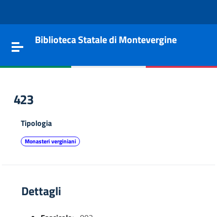
Vai al contenuto
Go to the navigation menu
Go to the footer
Biblioteca Statale di Montevergine
Toggle navigation
423
Tipologia
Monasteri verginiani
Dettagli
e