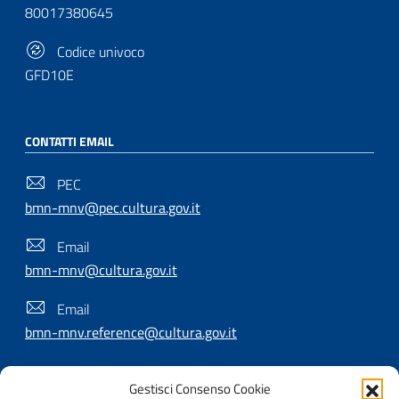
80017380645
Codice univoco
GFD10E
CONTATTI EMAIL
PEC
bmn-mnv@pec.cultura.gov.it
Email
bmn-mnv@cultura.gov.it
Email
bmn-mnv.reference@cultura.gov.it
Gestisci Consenso Cookie
SEGUICI SU