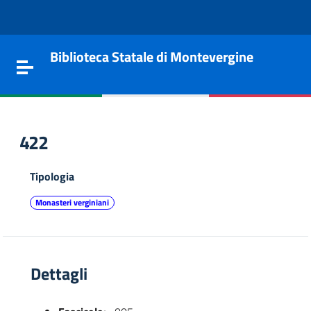
Vai al contenuto
Go to the navigation menu
Go to the footer
Biblioteca Statale di Montevergine
Toggle navigation
422
Tipologia
Monasteri verginiani
Dettagli
e