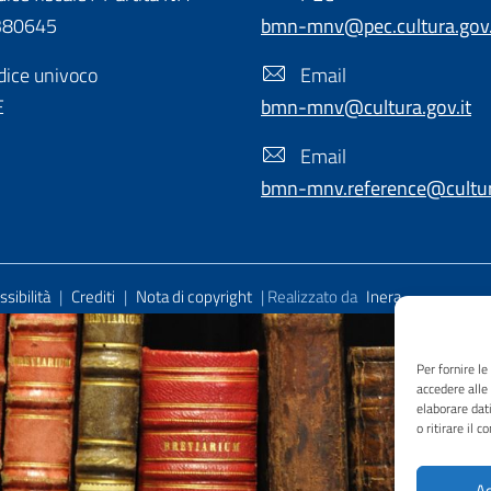
380645
bmn-mnv@pec.cultura.gov.
ice univoco
Email
E
bmn-mnv@cultura.gov.it
Email
bmn-mnv.reference@cultura
sibilità
|
Crediti
|
Nota di copyright
| Realizzato da
Inera
Per fornire l
accedere alle
elaborare dat
o ritirare il 
Ac