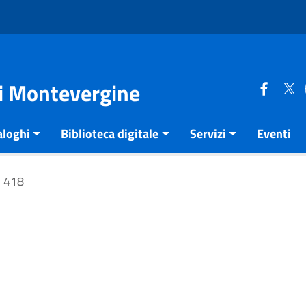
di Montevergine
aloghi
Biblioteca digitale
Servizi
Eventi
418