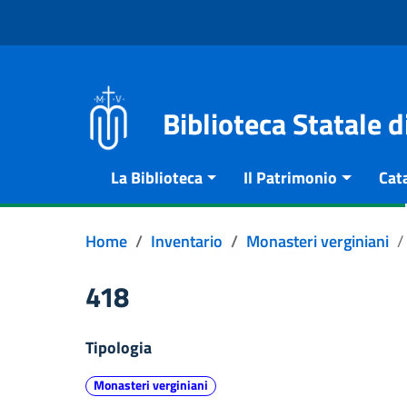
Vai al contenuto
Go to the navigation menu
Go to the footer
Biblioteca Statale 
La Biblioteca
Il Patrimonio
Cat
Home
Inventario
Monasteri verginiani
418
Tipologia
Monasteri verginiani