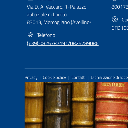
Via D. A. Vaccaro, 1-Palazzo
80017
abbaziale di Loreto
Cod
83013, Mercogliano (Avellino)
GFD10
Telefono
(+39) 0825787191/0825789086
Useful Links Section
Privacy
|
Cookie policy
|
Contatti
|
Dichiarazione di acces