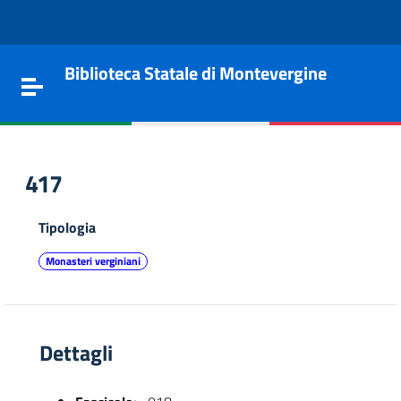
Vai al contenuto
Go to the navigation menu
Go to the footer
Biblioteca Statale di Montevergine
Toggle navigation
417
Tipologia
Monasteri verginiani
Dettagli
e