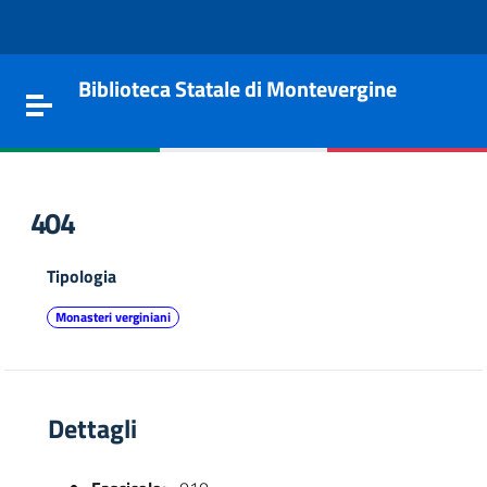
Vai al contenuto
Go to the navigation menu
Go to the footer
Biblioteca Statale di Montevergine
Toggle navigation
404
Tipologia
Monasteri verginiani
Dettagli
e