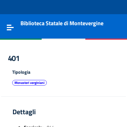
Vai al contenuto
Go to the navigation menu
Go to the footer
Biblioteca Statale di Montevergine
Toggle navigation
401
Tipologia
Monasteri verginiani
Dettagli
e