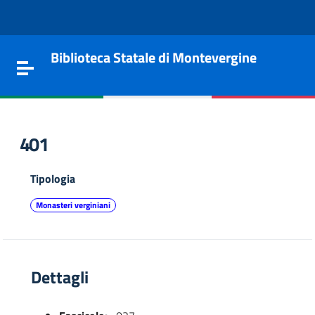
Vai al contenuto
Go to the navigation menu
Go to the footer
Biblioteca Statale di Montevergine
Toggle navigation
401
Tipologia
Monasteri verginiani
Dettagli
e