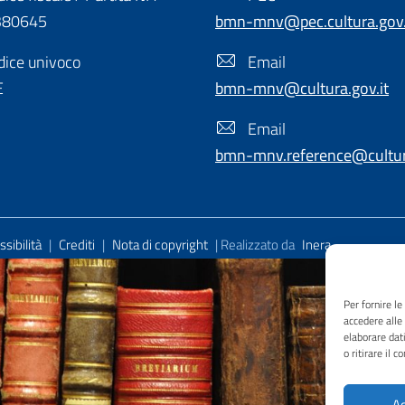
380645
bmn-mnv@pec.cultura.gov.
ice univoco
Email
E
bmn-mnv@cultura.gov.it
Email
bmn-mnv.reference@cultura
sibilità
|
Crediti
|
Nota di copyright
| Realizzato da
Inera
Per fornire l
accedere alle
elaborare dat
o ritirare il 
Ac