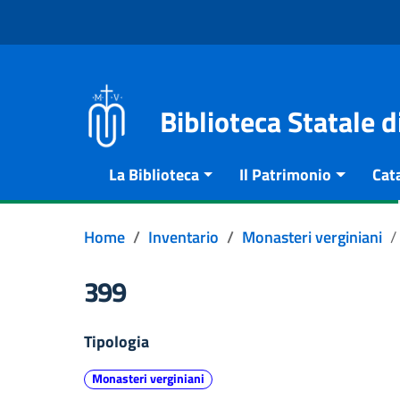
Vai al contenuto
Go to the navigation menu
Go to the footer
Biblioteca Statale 
La Biblioteca
Il Patrimonio
Cat
Home
Inventario
Monasteri verginiani
399
Tipologia
Monasteri verginiani