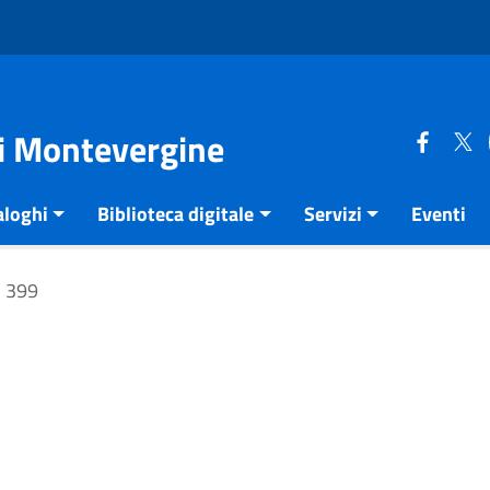
di Montevergine
aloghi
Biblioteca digitale
Servizi
Eventi
399