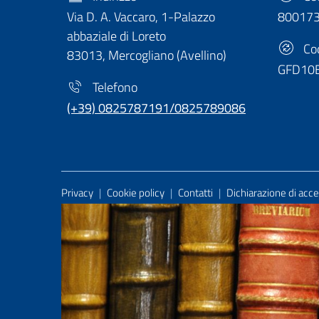
Via D. A. Vaccaro, 1-Palazzo
80017
abbaziale di Loreto
Cod
83013, Mercogliano (Avellino)
GFD10
Telefono
(+39) 0825787191/0825789086
Useful Links Section
Privacy
|
Cookie policy
|
Contatti
|
Dichiarazione di acces