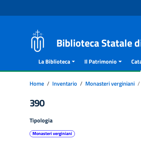
Vai al contenuto
Go to the navigation menu
Go to the footer
Biblioteca Statale 
La Biblioteca
Il Patrimonio
Cat
Home
Inventario
Monasteri verginiani
390
Tipologia
Monasteri verginiani