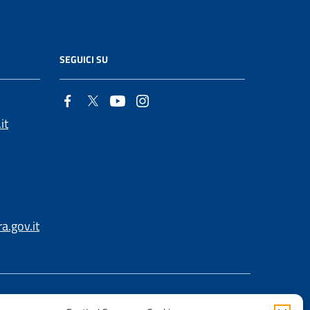
SEGUICI SU
it
.gov.it