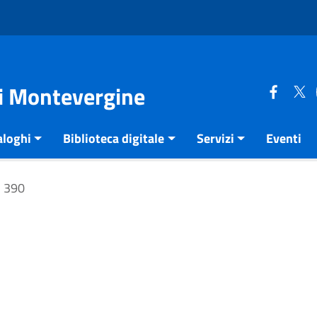
di Montevergine
aloghi
Biblioteca digitale
Servizi
Eventi
390