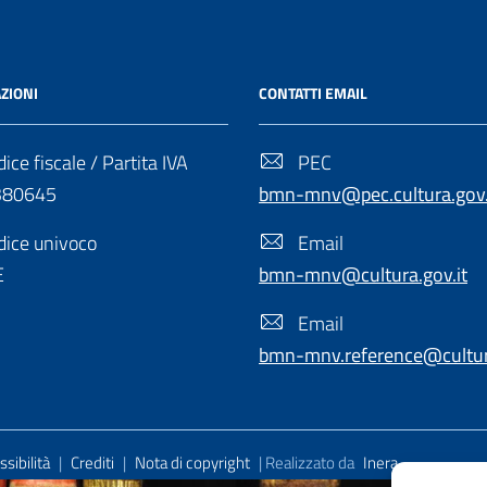
ZIONI
CONTATTI EMAIL
ice fiscale / Partita IVA
PEC
380645
bmn-mnv@pec.cultura.gov.
ice univoco
Email
E
bmn-mnv@cultura.gov.it
Email
bmn-mnv.reference@cultura
sibilità
|
Crediti
|
Nota di copyright
| Realizzato da
Inera