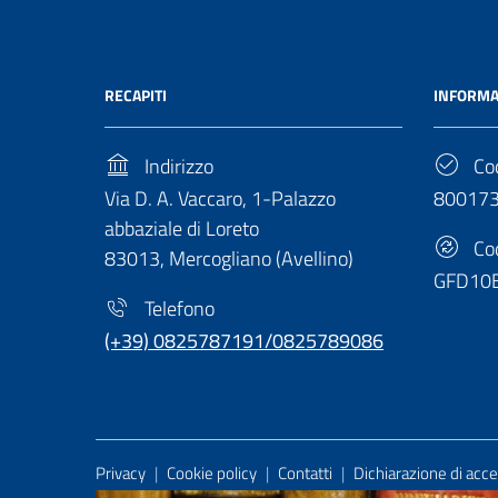
RECAPITI
INFORMA
Indirizzo
Cod
Via D. A. Vaccaro, 1-Palazzo
80017
abbaziale di Loreto
Cod
83013, Mercogliano (Avellino)
GFD10
Telefono
(+39) 0825787191/0825789086
Useful Links Section
Privacy
|
Cookie policy
|
Contatti
|
Dichiarazione di acces