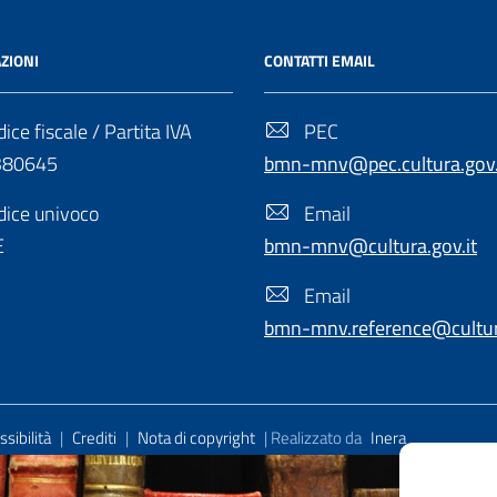
ZIONI
CONTATTI EMAIL
ice fiscale / Partita IVA
PEC
380645
bmn-mnv@pec.cultura.gov.
ice univoco
Email
E
bmn-mnv@cultura.gov.it
Email
bmn-mnv.reference@cultura
sibilità
|
Crediti
|
Nota di copyright
| Realizzato da
Inera