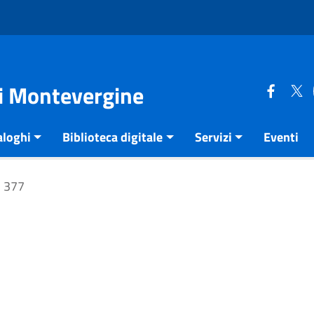
di Montevergine
aloghi
Biblioteca digitale
Servizi
Eventi
377