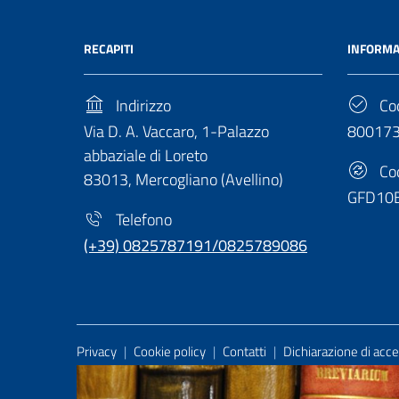
RECAPITI
INFORMA
Indirizzo
Cod
Via D. A. Vaccaro, 1-Palazzo
80017
abbaziale di Loreto
Cod
83013, Mercogliano (Avellino)
GFD10
Telefono
(+39) 0825787191/0825789086
Useful Links Section
Privacy
|
Cookie policy
|
Contatti
|
Dichiarazione di acces