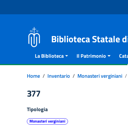
Vai al contenuto
Go to the navigation menu
Go to the footer
Biblioteca Statale 
La Biblioteca
Il Patrimonio
Cat
Home
Inventario
Monasteri verginiani
377
Tipologia
Monasteri verginiani