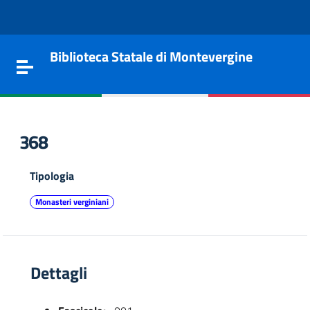
Vai al contenuto
Go to the navigation menu
Go to the footer
Biblioteca Statale di Montevergine
Toggle navigation
368
Tipologia
Monasteri verginiani
Dettagli
e