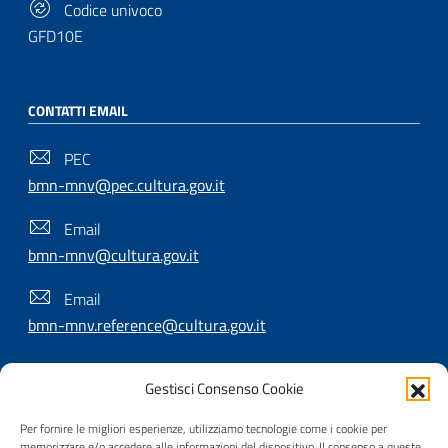
Codice univoco
GFD10E
CONTATTI EMAIL
PEC
bmn-mnv@pec.cultura.gov.it
Email
bmn-mnv@cultura.gov.it
Email
bmn-mnv.reference@cultura.gov.it
Gestisci Consenso Cookie
SEGUICI SU
Per fornire le migliori esperienze, utilizziamo tecnologie come i cookie per
memorizzare e/o accedere alle informazioni del dispositivo. Il consenso a queste