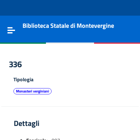
Vai al contenuto
Go to the navigation menu
Go to the footer
Biblioteca Statale di Montevergine
Toggle navigation
336
Tipologia
Monasteri verginiani
Dettagli
e