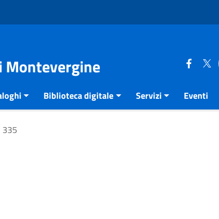
di Montevergine
aloghi
Biblioteca digitale
Servizi
Eventi
335