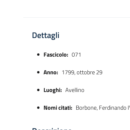
Dettagli
Fascicolo:
071
asparente
Anno:
1799, ottobre 29
Luoghi:
Avellino
Nomi citati:
Borbone, Ferdinando IV,