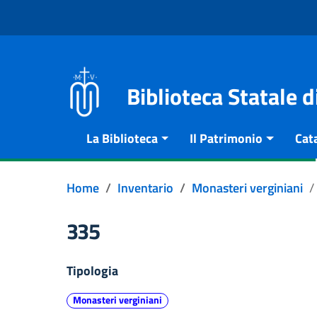
Vai al contenuto
Go to the navigation menu
Go to the footer
Biblioteca Statale 
La Biblioteca
Il Patrimonio
Cat
Home
Inventario
Monasteri verginiani
335
Tipologia
Monasteri verginiani