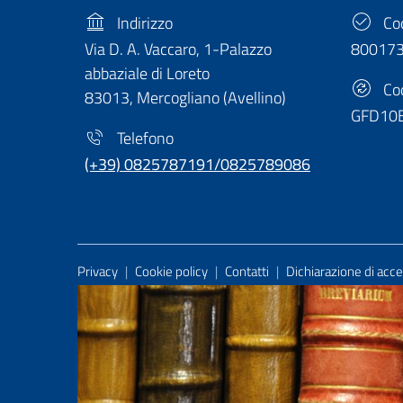
Indirizzo
Cod
Via D. A. Vaccaro, 1-Palazzo
80017
abbaziale di Loreto
Cod
83013, Mercogliano (Avellino)
GFD10
Telefono
(+39) 0825787191/0825789086
Useful Links Section
Privacy
|
Cookie policy
|
Contatti
|
Dichiarazione di acces