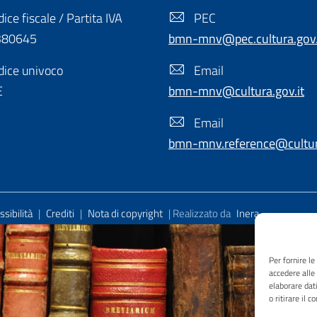
ice fiscale / Partita IVA
PEC
380645
bmn-mnv@pec.cultura.gov.
ice univoco
Email
E
bmn-mnv@cultura.gov.it
Email
bmn-mnv.reference@cultura
sibilità
|
Crediti
|
Nota di copyright
| Realizzato da
Inera
Per fornire l
accedere alle
elaborare dat
o ritirare il 