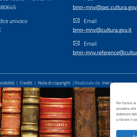
380645
bmn-mnv@pec.cultura.gov.
ice univoco
Email
E
bmn-mnv@cultura.gov.it
Email
bmn-mnv.reference@cultura
sibilità
|
Crediti
|
Nota di copyright
| Realizzato da
Inera
Per fornire l
accedere alle
elaborare dat
o ritirare il 
Ac