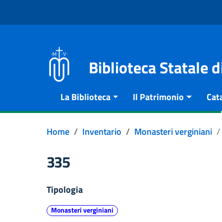
Vai al contenuto
Go to the navigation menu
Go to the footer
Biblioteca Statale 
La Biblioteca
Il Patrimonio
Cat
Home
Inventario
Monasteri verginiani
335
Tipologia
Monasteri verginiani