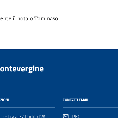
amente il notaio Tommaso
Montevergine
ZIONI
CONTATTI EMAIL
ice fiscale / Partita IVA
PEC