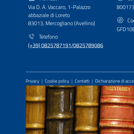
Via D. A. Vaccaro, 1-Palazzo
80017
abbaziale di Loreto
Cod
83013, Mercogliano (Avellino)
GFD10
Telefono
(+39) 0825787191/0825789086
Useful Links Section
Privacy
|
Cookie policy
|
Contatti
|
Dichiarazione di acces