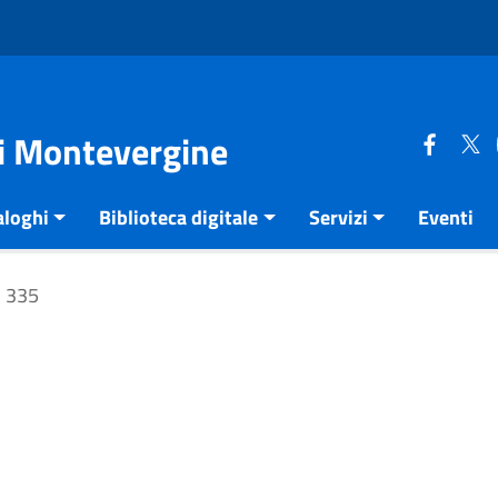
di Montevergine
aloghi
Biblioteca digitale
Servizi
Eventi
335