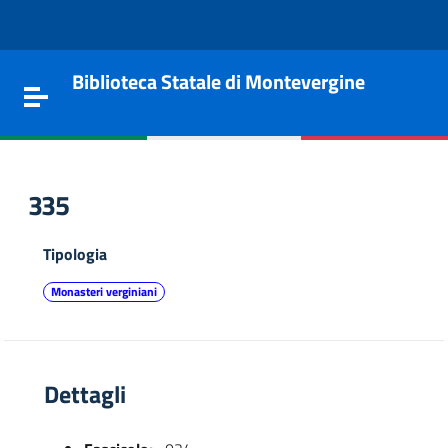
Vai al contenuto
Go to the navigation menu
Go to the footer
Biblioteca Statale di Montevergine
Toggle navigation
335
Tipologia
Monasteri verginiani
Dettagli
e