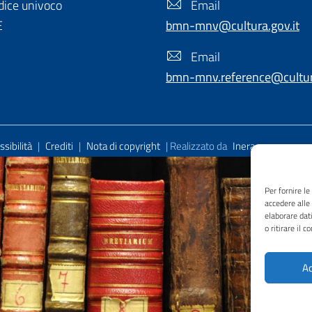
ice univoco
Email
E
bmn-mnv@cultura.gov.it
Email
bmn-mnv.reference@cultura
sibilità
|
Crediti
|
Nota di copyright
| Realizzato da
Inera
Per fornire l
accedere alle
elaborare dat
o ritirare il 
Ac