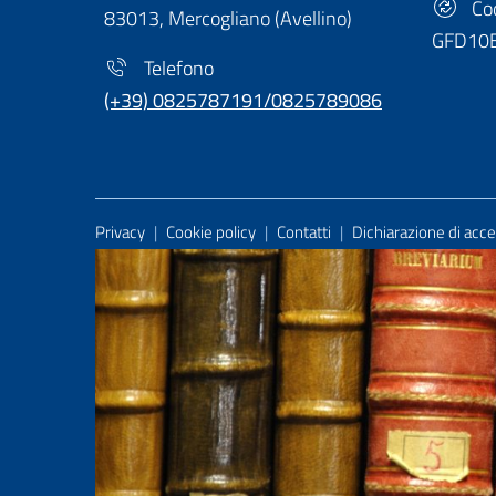
Cod
83013, Mercogliano (Avellino)
GFD10
Telefono
(+39) 0825787191/0825789086
Useful Links Section
Privacy
|
Cookie policy
|
Contatti
|
Dichiarazione di acces