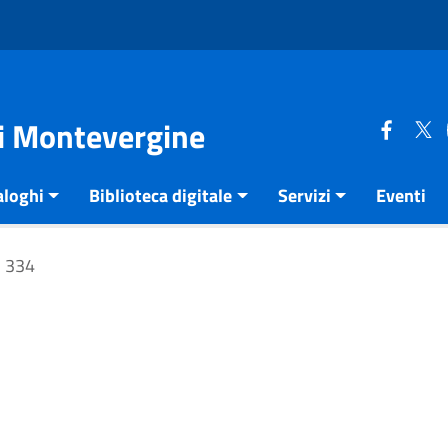
di Montevergine
aloghi
Biblioteca digitale
Servizi
Eventi
334