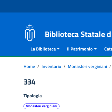
Vai al contenuto
Go to the navigation menu
Go to the footer
Biblioteca Statale 
La Biblioteca
Il Patrimonio
Cat
Home
Inventario
Monasteri verginiani
334
Tipologia
Monasteri verginiani