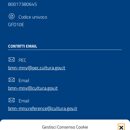
80017380645
Codice univoco
GFD10E
CONTATTI EMAIL
PEC
bmn-mnv@pec.cultura.gov.it
Email
bmn-mnv@cultura.gov.it
Email
bmn-mnv.reference@cultura.gov.it
Gestisci Consenso Cookie
SEGUICI SU