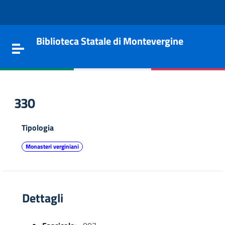
Vai al contenuto
Go to the navigation menu
Go to the footer
Biblioteca Statale di Montevergine
Toggle navigation
330
Tipologia
Monasteri verginiani
Dettagli
e