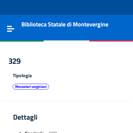
Vai al contenuto
Go to the navigation menu
Go to the footer
Biblioteca Statale di Montevergine
Toggle navigation
329
Tipologia
Monasteri verginiani
Dettagli
e