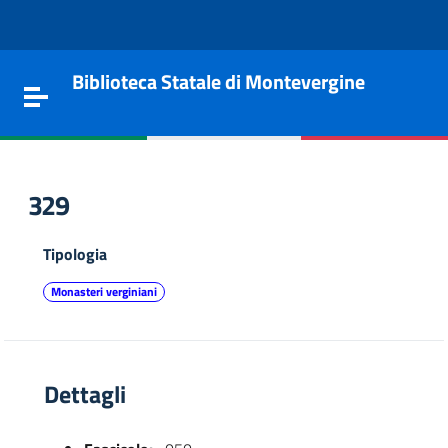
Vai al contenuto
Go to the navigation menu
Go to the footer
Biblioteca Statale di Montevergine
Toggle navigation
329
Tipologia
Monasteri verginiani
Dettagli
e