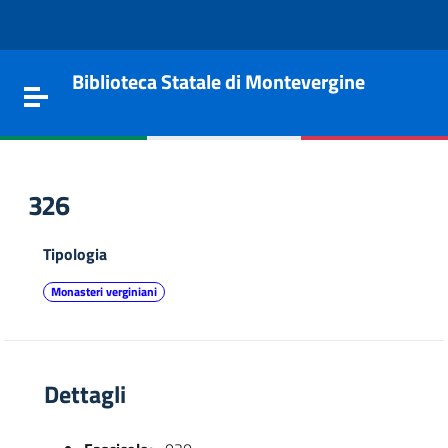
Vai al contenuto
Go to the navigation menu
Go to the footer
Biblioteca Statale di Montevergine
Toggle navigation
326
Tipologia
Monasteri verginiani
Dettagli
e